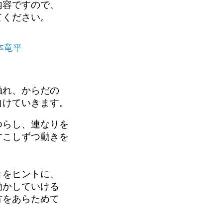
容ですので、

てください。
本竜平
触れ、
からだの
向けていきます。
ゆらし、
連なりを
すこしずつ
動きを
きを
ヒントに、
動かしていける
方をあらためて