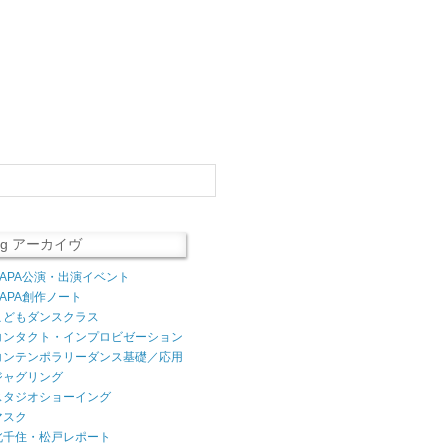
log アーカイヴ
AAPA公演・出演イベント
AAPA創作ノート
こどもダンスクラス
コンタクト・インプロビゼーション
コンテンポラリーダンス基礎／応用
ジャグリング
スタジオショーイング
マスク
北千住・松戸レポート