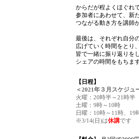
からだが程よくほぐれ
参加者
にあわせて、新
つながる動き方を講師
最後は、それぞれ自分
広げていく
時間をとり
皆で一緒に振り返りを
シェアの
時間をもちま
【日程】
＜2021年３月スケジュ
火曜：20時半～21時半 
土曜：9時～10時 

日曜：10時～11時、19時
※3/14(日)は
休講
です