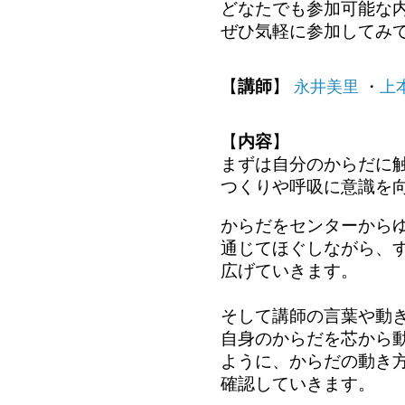
どなたでも参加可能な内
ぜひ気軽に参加してみ
【
講師
】 
永井美里
・
上
【
内容
】
まずは自分のからだに
つくり
や呼吸に意識を
からだをセンターから
通じてほぐしながら、
広げていきます。
そして講師の言葉や動
自身のからだを芯から
ように、からだの
動き
確認していきます。