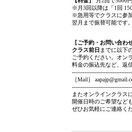
【料金
】 月
2回で3000
※月3回以降は「1回 15
※急用等でクラスに参加
翌月まで振替可能です
【
ご予約・お問い合わ
クラス前日
までに以下
ご予約ください。オン
料金の振込先など、返
----------------------------------
［Mail］ aapajp@gmail.
----------------------------------
またオンラインクラス
開催日時のご希望など
ぜひお気軽にご連絡く