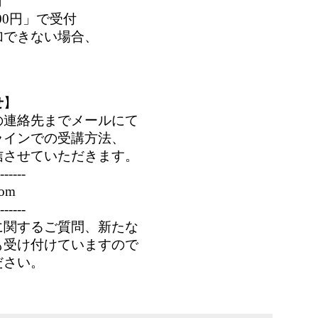
円
00円」で受付
できない場合、

。
せ
】
の連絡先までメールにて
ラインでの受講方法、
信させていただきます。
------
com
------
に関するご質問、新たな
も受け付けていますので
ださい。