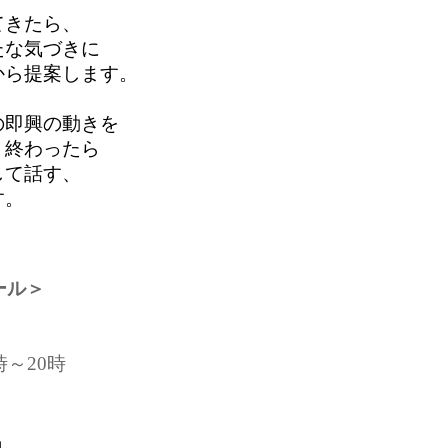
てきたら、
たな気づきに
から
提案します。
の即興の
動きを
、終わったら
して話す、
す。
ール＞
～20時
