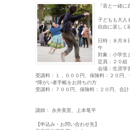
『音と一緒に
子どもも大人
自由に楽しく
日時：８月８
午
対象：小学生
定員：２０組
会場：生涯学
受講料：１，０００円、保険料：２０円、
*障がい者手帳をお持ちの方
受講料：７００円、保険料：２０円、合計
講師： 永井美里、上本竜平
【申込み・お問い合わせ先】