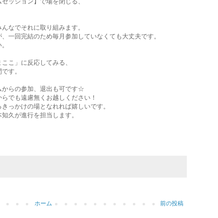
ムセッション】で場を閉じる、
みんなでそれに取り組みます。
が、一回完結のため毎月参加していなくても大丈夫です。
い。
まここ」に反応してみる、
間です。
ムからの参加、退出も可です☆
からでも遠慮無くお越しください！
るきっかけの場となれれば嬉しいです。
本知久が進行を担当します。
ホーム
前の投稿