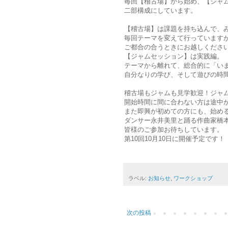
毎回【稽古場】から始め、【ジャ
二部構成にしています。
【稽古場】は課題を持ち込んで、
毎回テーマを変えて行っています
ご都合の合うときにお越しくださ
【ジャムセッション】は実践編。
テーマから離れて、総合的に「い
自分なりの学び、そして遊びの時
稽古場もジャムも見学歓迎！ジャ
開始時間に間に合わない方は途中
また即興が初めての方にも、始め
ダンサー永井美里と踊る作曲家橋
皆様のご参加お待ちしています。
第10回10月10日に開催予定です！
ラベル:
お知らせ
,
ワークショップ
次の投稿