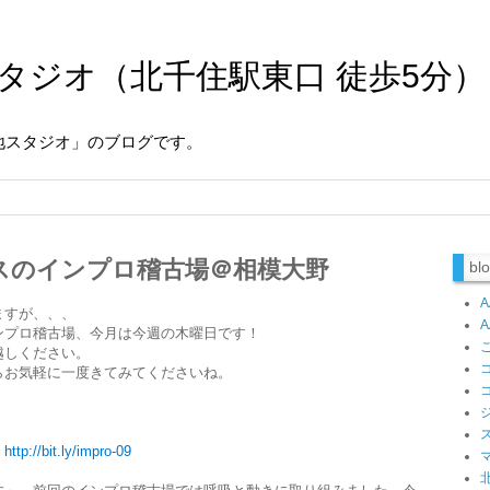
タジオ（北千住駅東口 徒歩5分）
地スタジオ」のブログです。
スのインプロ稽古場＠相模大野
b
ますが、、、
ンプロ稽古場、今月は今週の木曜日です！
越しください。
らお気軽に一度きてみてくださいね。
】
http://bit.ly/impro-09