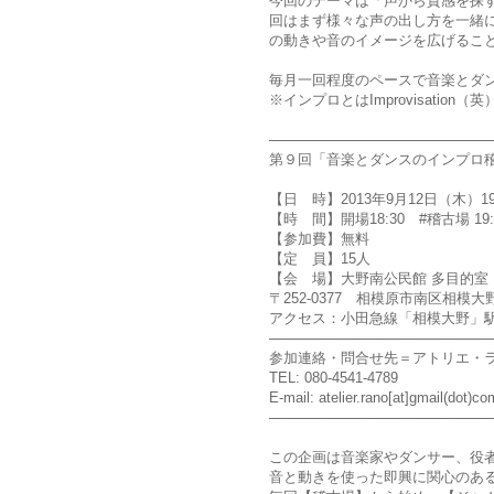
今回のテーマは「声から質感を探
回はまず様々な声の出し方を一緒
の動きや音のイメージを広げるこ
毎月一回程度のペースで音楽とダ
※インプロとはImprovisati
──────────────────────
第９回「音楽とダンスのインプロ
【日 時】2013年9月12日（木）19:0
【時 間】開場18:30 #稽古場 19:00
【参加費】無料
【定 員】15人
【会 場】大野南公民館 多目的室
〒252-0377 相模原市南区相模大野
アクセス：小田急線「相模大野」
──────────────────────
参加連絡・問合せ先＝アトリエ・
TEL: 080-4541-4789
E-mail: atelier.rano[at]gmail(dot)co
──────────────────────
この企画は音楽家やダンサー、役
音と動きを使った即興に関心のあ