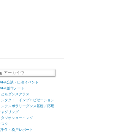
log アーカイヴ
AAPA公演・出演イベント
AAPA創作ノート
こどもダンスクラス
コンタクト・インプロビゼーション
コンテンポラリーダンス基礎／応用
ジャグリング
スタジオショーイング
マスク
北千住・松戸レポート