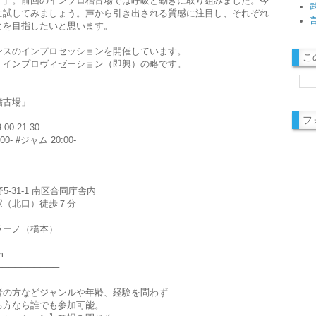
す」。前回のインプロ稽古場では呼吸と動きに取り組みました。今
に試してみましょう。声から引き出される質感に注目し、それぞれ
とを目指したいと思います。
ンスのインプロセッションを開催しています。
こ
on（英）インプロヴィゼーション（即興）の略です。
──────────
稽古場」
フ
0-21:30
- #ジャム 20:00-
5-31-1 南区合同庁舎内
駅（北口）徒歩７分
──────────
ラーノ（橋本）
m
──────────
者の方などジャンルや年齢、経験を問わず
る方なら誰でも参加可能。