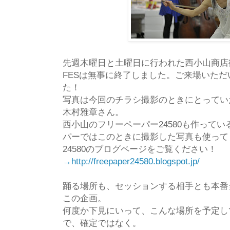
先週木曜日と土曜日に行われた西小山商店街
FESは無事に終了しました。ご来場いた
た！
写真は今回のチラシ撮影のときにとってい
木村雅章さん。
西小山のフリーペーパー24580も作ってい
パーではこのときに撮影した写真も使って
24580のブログページをご覧ください！
→http://freepaper24580.blogspot.jp/
踊る場所も、セッションする相手とも本番
この企画。
何度か下見にいって、こんな場所を予定し
で、確定ではなく。