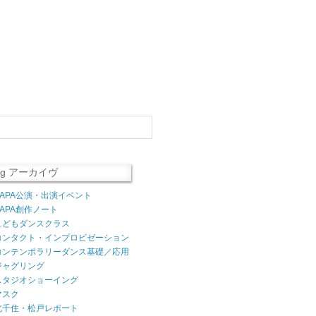
log アーカイヴ
AAPA公演・出演イベント
AAPA創作ノート
こどもダンスクラス
コンタクト・インプロビゼーション
コンテンポラリーダンス基礎／応用
ジャグリング
スタジオショーイング
マスク
北千住・松戸レポート