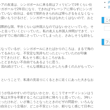
シアの友達は、シンガポールに来る前はフィリピンで1年くらい仕
ンガポールで2年目になり、できればマレーシアに帰らずにシンガ
っていない自分は、会社で契約をきられれば帰らざるをえなくなっ
な扱いもうけるけど、シンガポールをはなれたくはないので、おと
こ
国際的な国。半分くらいは外国人なのではないかといっていた。そ
へと去っていくといっていた。私の友人も外国人仲間ができて、い
員がすでに他の国にさっていってしまったと、さみしそうな顔をし
フ
になっているが、シンガポールにきたばかりのころは、まるで海の
ってるみたいな、不安定な気持ちだったといっていたのが印象
彼女からでてきたけど、私もそう感じるところがある。
もとどまれない不自由でもあるように思う。
、流れ続けていく、そんな感覚はもしかしたら多くの人がもってい
。
くということで、私達の見送りにくるときに近くにあった大きなお
ほうが住みやすいのではないかとか、むこうでオーディションはう
ど私は大学を卒業するころには日本に帰ろうと思っていた。3年い
なったけれど、いざ働こうとなったときのビザの問題や、いろんな
の自分という立場が、どこか不安というか、頼りなく感じて日本に