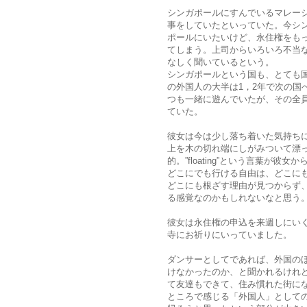
シンガポールにすんでいるマレー
事をしていたといっていた。今シ
ポールにいたいけど、永住権をも
てしまう。上司からいろいろ不当
なしく聞いているという。
シンガポールという国も、とても
の外国人の大半は1，2年で次の国
つも一緒に遊んでいたが、その全
ていた。
彼女は今は少し落ち着いた気持ち
上を木の切れ端にしがみついて漂
的。”floating”という言葉が
どこにでも行ける自由は、どこに
どこにも根ざす理由が見つからず
る感覚なのかもしれないなと思う
彼女は永住権の申込を来週しにい
寺にお祈りにいっていました。
ダンサーとしてであれば、外国の
けなかったのか、と聞かれるけれ
て友達もできて、住み慣れた街に
ところで感じる「外国人」として