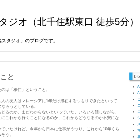
タジオ（北千住駅東口 徒歩5分）
地スタジオ」のブログです。
うこと
b
たのは「移住」ということ。
ス人の友人はマレーシアに1年だけ滞在するつもりできたといって
になろうとしている。
もどるのか、まだわからないといっていた。いろいろ話しながら、
こにこれから行くことになるのか、これからどうなるのか不安にな
ていたけれど、今年から日本に仕事がうつり、これから10年くら
るそう。