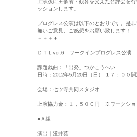
上演後に主催者・観客を交えた合評会を行
ッションします。
プログレス公演は以下のとおりです。是非
無いご意見、ご感想をお願い致します！
＋＋＋＋
ＤＴＬvol.6 ワークインプログレス公演
課題戯曲：「出発」つかこうへい
日時：2012年5月20日（日） １７：０
会場：七ツ寺共同スタジオ
上演協力金：１，５００円 ※ワークショッ
●Ａ組
演出｜澄井葵