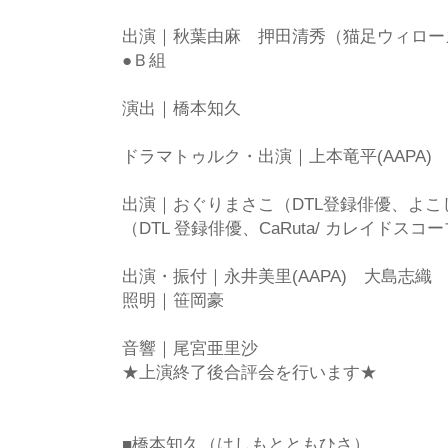
出演｜秋葉由麻 押田清秀（猫足ウィロー
●Ｂ組
演出｜橋本知久
ドラマトゥルク・出演｜上本竜平(AAPA)
出演｜おぐりまさこ（DTL登録俳優、よ
（DTL 登録俳優、CaRuta/ カレイドスコ
出演・振付｜永井美里(AAPA) 大島志織
照明｜笹岡豪
音響｜尾宮亜里沙
★上演終了後合評会を行います★
■橋本知久（はしもとともひさ）