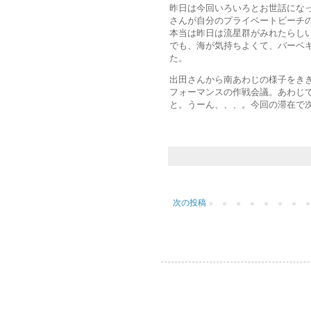
昨日は今回いろいろとお世話にな
さんが自分のプライベートビーチ
本当は昨日は流星群がみれたらし
でも、海が気持ちよくて、バーベ
た。
出田さんから南あわじの様子をき
フォーマンスの作戦会議。あわじ
と。うーん、、、。今回の滞在で
次の投稿