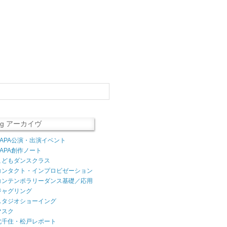
log アーカイヴ
AAPA公演・出演イベント
AAPA創作ノート
こどもダンスクラス
コンタクト・インプロビゼーション
コンテンポラリーダンス基礎／応用
ジャグリング
スタジオショーイング
マスク
北千住・松戸レポート