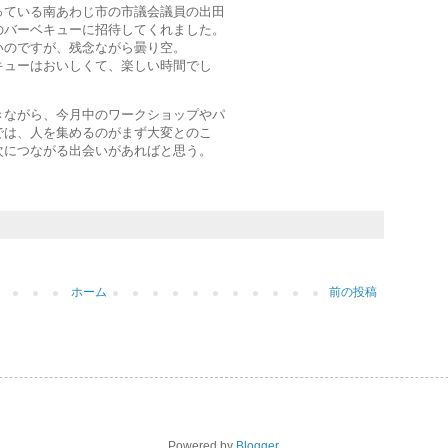
っている南あわじ市の市議会議員の出田
のバーベキューに招待してくれました。
いのですが、残念ながら曇り空。
キューはおいしくて、楽しい時間でし
きながら、今月中のワークショップやパ
では、人を集めるのがまず大変とのこ
次につながる出会いがあればと思う。
ホーム
前の投稿
Powered by
Blogger
.