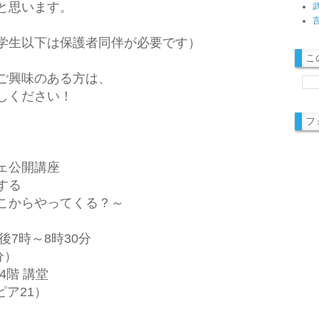
と思います。
学生以下は保護者同伴が必要です）
こ
。
ご興味のある方は、
しください！
フ
フェ公開講座
する
こからやってくる？～
後7時～8時30分
分）
4階 講堂
ピア21）