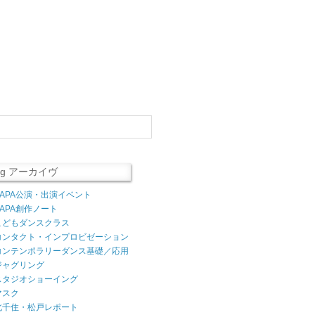
log アーカイヴ
AAPA公演・出演イベント
AAPA創作ノート
こどもダンスクラス
コンタクト・インプロビゼーション
コンテンポラリーダンス基礎／応用
ジャグリング
スタジオショーイング
マスク
北千住・松戸レポート