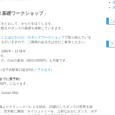
ス基礎ワークショップ
」
こ
ズをとおして、からだをほぐします。
な動きやダンスの基礎を体験していきます。
「ことばとからだ」のダンスワークショップ
で取り組んでいる
」も行いますので、ご興味のある方はぜひご参加ください。
フ
) 10時半～1
2
時半
です。
イズ」のみの参加（
60分/1000円）も可能です。
（北千住駅東口徒歩5分
／
アクセス
）
までに要予約
）
000円」になります。
uinen Miki
9歳よりクラシックバレエを始め、20歳のころダンスの世界を知
る。笠井叡に舞踏、オイリュトミーを、上村なおかにダンス、ボデ