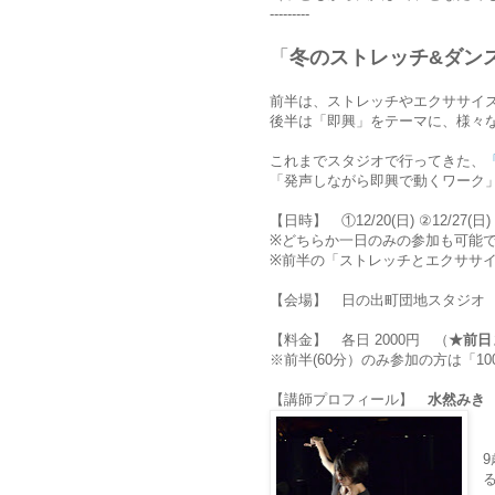
---------
「
冬のストレッチ&ダン
前半は、ストレッチやエクササイ
後半は「即興」をテーマに、様々
これまでスタジオで行ってきた、
「発声しながら即興で動くワーク
【日時】 ①1
2
/
20
(
日
) ②
12
/2
7
(日
※どちらか一日のみの参加も可能
※
前半の「ストレッチとエクササ
【会場】 日の出町団地スタジオ 
【料金】 各日 2000円 （
★前日
※前半(60分）のみ参加
の方
は「1
【講師プロフィール】
水然みき
S