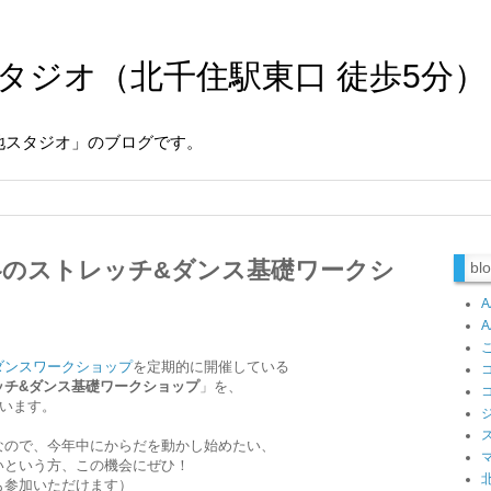
タジオ（北千住駅東口 徒歩5分）
地スタジオ」のブログです。
7(日) 冬のストレッチ&ダンス基礎ワークシ
b
ダンスワークショップ
を
定期的に開催している
ッチ&ダンス基礎ワークショップ
」を、
行います。
なので、今年中にからだを動かし始めたい、
いという方、この機会にぜひ！
も参加いただけます）