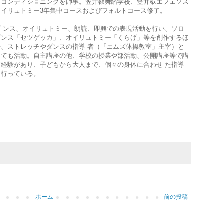
ィコンディショニングを師事。笠井叡舞踏学校、笠井叡エフェソス
オイリュトミー3年集中コースおよびフォルトコース修了。
ダ ンス、オイリュトミー、朗読、即興での表現活動を行い、ソロ
ダンス「セツゲッカ」、オイリュトミー「くらげ」等を創作するほ
か、ストレッチやダンスの指導 者（「エムズ体操教室」主宰）と
しても活動。自主講座の他、学校の授業や部活動、公開講座等で講
師経験があり、子どもから大人まで、個々の身体に合わせ た指導
を行っている。
ホーム
前の投稿