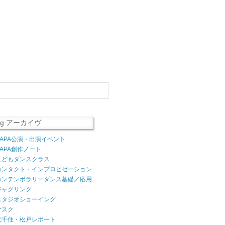
log アーカイヴ
AAPA公演・出演イベント
AAPA創作ノート
こどもダンスクラス
コンタクト・インプロビゼーション
コンテンポラリーダンス基礎／応用
ジャグリング
スタジオショーイング
マスク
北千住・松戸レポート