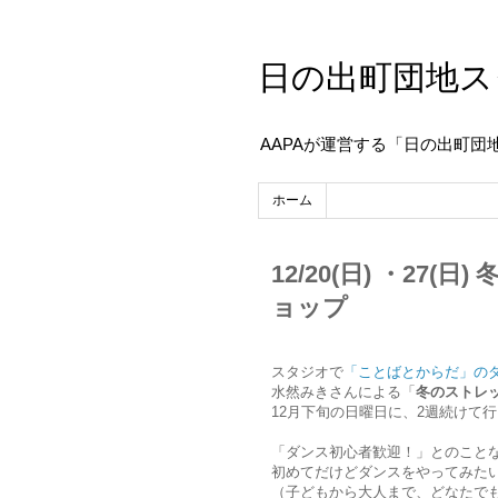
日の出町団地ス
AAPAが運営する「日の出町団
ホーム
12/20(日) ・2
ョップ
スタジオで
「
ことばとからだ」の
水然みきさんによる「
冬のストレ
12月下旬の日曜日に、2週続けて
「
ダンス初心者歓迎！」とのこと
初めてだけどダンスをやってみた
（子どもから大人まで、どなたで