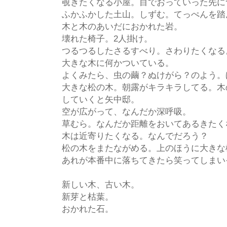
覗きたくなる小屋。目でおっていった先に
ふかふかした土山。しずむ。てっぺんを踏
木と木のあいだにおかれた岩。
壊れた椅子。2人掛け。
つるつるしたさるすべり。さわりたくなる
大きな木に何かついている。
よくみたら、虫の繭？ぬけがら？のよう。
大きな松の木。朝露がキラキラしてる。木
していくと矢中邸。
空が広がって、なんだか深呼吸。
草むら。なんだか距離をおいてあるきたく
木は近寄りたくなる。なんでだろう？
松の木をまたながめる。上のほうに大きな
あれが本番中に落ちてきたら笑ってしまい
新しい木、古い木。
新芽と枯葉。
おかれた石。