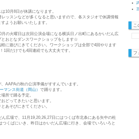
は10月8日が休講になります。
替レッスンなどが多くなると思いますので、各スタジオで休講情報
ますようお願いいたします。
こ
0月の火曜日は次回公演会場になる横浜日ノ出町にあるかいだん広
プとおとなダンスワークショップをします☆
気軽に遊びにきてください。ワークショップは全部で4回やります
）！1回だけでも4回連続でも大丈夫です。
フ
、AAPAの秋の公演準備がすすんでいます。
ーマンス街道（岡山）
で踊ります。
な場所で踊る予定。
でおどってきたいと思います。
りとあそびにきてください。
ん広場で、11月19,20,26,27日にはつくば市北条にある矢中の杜
にはつくばにいき、昨日はかいだん広場に行き、会場でいろいろと