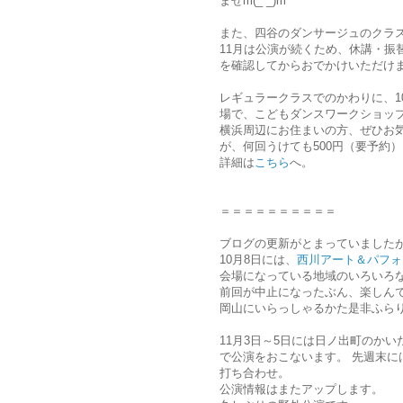
ませm(_ _)m
また、四谷のダンサージュのクラス
11月は公演が続くため、休講・振
を確認してからおでかけいただけ
レギュラークラスでのかわりに、1
場で、こどもダンスワークショッ
横浜周辺にお住まいの方、ぜひお
が、何回うけても500円（要予約
詳細は
こちら
へ。
＝＝＝＝＝＝＝＝＝＝
ブログの更新がとまっていましたが
10月8日には、
西川アート＆パフォ
会場になっている地域のいろいろ
前回が中止になったぶん、楽しん
岡山にいらっしゃるかた是非ふら
11月3日～5日には日ノ出町のかいだ
で公演をおこないます。 先週末
打ち合わせ。
公演情報はまたアップします。