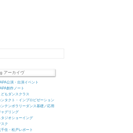
log アーカイヴ
AAPA公演・出演イベント
AAPA創作ノート
こどもダンスクラス
コンタクト・インプロビゼーション
コンテンポラリーダンス基礎／応用
ジャグリング
スタジオショーイング
マスク
北千住・松戸レポート