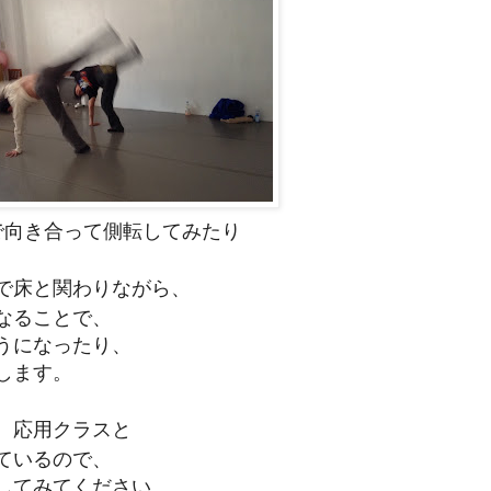
で向き合って側転してみたり
で床と関わりながら、
なることで、
うになったり、
します。
、応用クラスと
ているので、
してみてください。